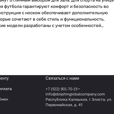
нут отличным выбором для зала. Для спорта на улице
ля футбола гарантируют комфорт и безопасность во
нструкция с носком обеспечивает дополнительную
орые сочетают в себе стиль и функциональность.
кие модели разработаны с учетом особенностей
коножки за их универсальность. Идеальные бутсы для
 Сороконожки футбольные обеспечивают оптимальное
ях.Бутсы обладают прочной подошвой с хорошей
ю шнуровку, которая обеспечивает плотное
роконожки имеют специальные шипы или ребристую
 Они изготовлены из прочных синтетических
 неотъемлемая часть экипировки каждого футболиста,
енту
Связаться с нами
оплата
+7 (922) 901-70-19
info@dolphinglobalcompany.com
бмен
Республика Калмыкия, г Элиста, ул.
Первомайская, д. 41