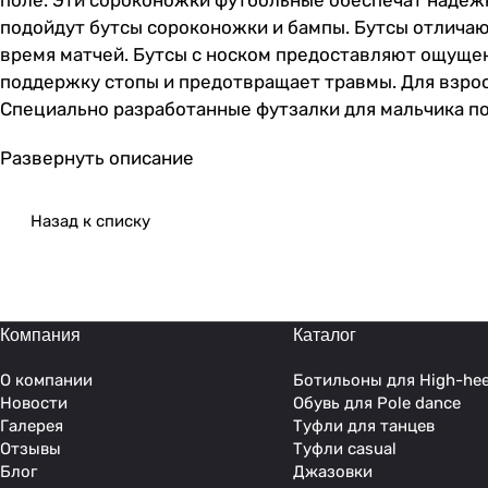
поле. Эти сороконожки футбольные обеспечат надежн
подойдут бутсы сороконожки и бампы. Бутсы отличаю
время матчей. Бутсы с носком предоставляют ощуще
поддержку стопы и предотвращает травмы. Для взрос
Специально разработанные футзалки для мальчика по
растущих ног, предлагая комфорт и безопасность. Л
Развернуть описание
покорения футбольных полей и спортивных площадок
сцепление с грунтовым покрытием. Футзалки идеальн
амортизацией, что позволяет снизить утомляемость 
Назад к списку
прилегание к стопе, что помогает избежать повреж
подошву, которая увеличивает сцепление обуви с га
материалов, что обеспечивает долговечность и позво
что позволяет играть на высоком уровне и достигать
Компания
Каталог
О компании
Ботильоны для High-hee
Новости
Обувь для Pole dance
Галерея
Туфли для танцев
Отзывы
Туфли casual
Блог
Джазовки