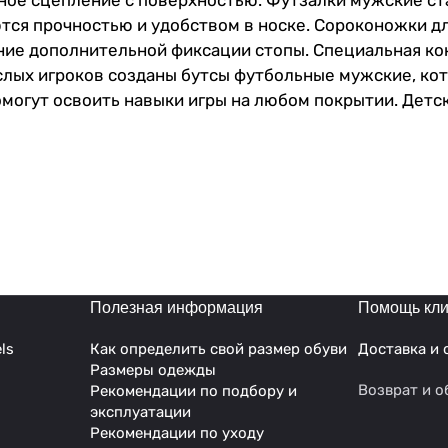
ое сцепление с поверхностью. Футзалки мужские ста
тся прочностью и удобством в носке. Сороконожки д
ние дополнительной фиксации стопы. Специальная ко
лых игроков созданы бутсы футбольные мужские, кот
могут освоить навыки игры на любом покрытии. Детс
юбители игры по достоинству оценят футбольные соро
 станут отличным выбором для мальчиков и мужчин.
о будут чувствовать себя на искусственных покрыти
ног во время тренировок и матчей. Они имеют удобну
дений и поддерживает надежную фиксацию стопы. Со
зоном и обеспечивает лучшую маневренность на поле.
ляет чувствовать мяч лучше. Бутсы футбольные - это
 своих спортивных целей.
Полезная информация
Помощь кли
ls
Как определить свой размер обуви
Доставка и 
Размеры одежды
Возврат и о
Рекомендации по подбору и
эксплуатации
Рекомендации по уходу