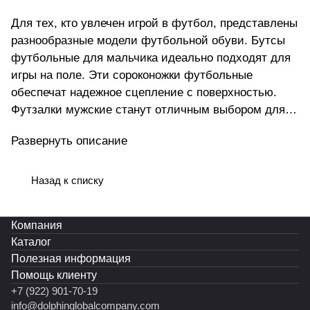
Для тех, кто увлечен игрой в футбол, представлены
разнообразные модели футбольной обуви. Бутсы
футбольные для мальчика идеально подходят для
игры на поле. Эти сороконожки футбольные
обеспечат надежное сцепление с поверхностью.
Футзалки мужские станут отличным выбором для
зала. Для спорта на улице подойдут бутсы
Развернуть описание
сороконожки и бампы. Бутсы отличаются
прочностью и удобством в носке. Сороконожки для
футбола гарантируют комфорт и безопасность во
Назад к списку
время матчей. Бутсы с носком предоставляют
ощущение дополнительной фиксации стопы.
Компания
Специальная конструкция с носком обеспечивает
Каталог
дополнительную поддержку стопы и предотвращает
Полезная информация
травмы. Для взрослых игроков созданы бутсы
Помощь клиенту
футбольные мужские, которые сочетают в себе
+7 (922) 901-70-19
стиль и функциональность. Специально
info@dolphinglobalcompany.com