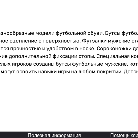
разнообразные модели футбольной обуви. Бутсы футбо
ое сцепление с поверхностью. Футзалки мужские ста
тся прочностью и удобством в носке. Сороконожки д
ние дополнительной фиксации стопы. Специальная ко
лых игроков созданы бутсы футбольные мужские, кот
могут освоить навыки игры на любом покрытии. Детс
юбители игры по достоинству оценят футбольные соро
 станут отличным выбором для мальчиков и мужчин.
о будут чувствовать себя на искусственных покрыти
ног во время тренировок и матчей. Они имеют удобну
дений и поддерживает надежную фиксацию стопы. Со
зоном и обеспечивает лучшую маневренность на поле.
ляет чувствовать мяч лучше. Бутсы футбольные - это
ть своих спортивных целей. ВНИМАНИЕ! БУТСЫ МАЛОМ
Полезная информация
Помощь кли