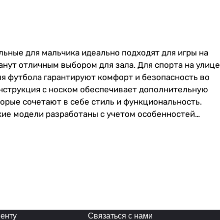
льные для мальчика идеально подходят для игры на
нут отличным выбором для зала. Для спорта на улице
ля футбола гарантируют комфорт и безопасность во
нструкция с носком обеспечивает дополнительную
орые сочетают в себе стиль и функциональность.
кие модели разработаны с учетом особенностей
коножки за их универсальность. Идеальные бутсы для
 Сороконожки футбольные обеспечивают оптимальное
ях.Бутсы обладают прочной подошвой с хорошей
ю шнуровку, которая обеспечивает плотное
роконожки имеют специальные шипы или ребристую
 Они изготовлены из прочных синтетических
 неотъемлемая часть экипировки каждого футболиста,
ЕРЯТ НА РАЗМЕР
енту
Связаться с нами