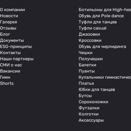
О компании
Ботильоны для High-hee
Новости
Обувь для Pole dance
Галерея
Туфли для танцев
Отзывы
Туфли casual
Блог
Джазовки
Документы
Кроссовки
ESG-принципы
Обувь для чирлидинга
Контакты
Чешки
Наши партнеры
Получешки
СМИ о нас
Балетки
Вакансии
Пуанты
Гимн
Купальники гимнастиче
Shorts
Платья
Юбки для танцев
Бутсы
Сороконожки
Футзалки
Колготки
Аксессуары