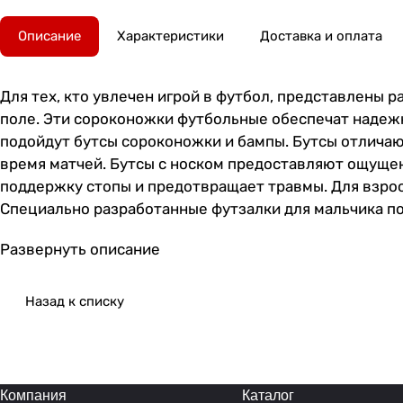
Описание
Характеристики
Доставка и оплата
Для тех, кто увлечен игрой в футбол, представлены 
поле. Эти сороконожки футбольные обеспечат надежн
подойдут бутсы сороконожки и бампы. Бутсы отличаю
время матчей. Бутсы с носком предоставляют ощуще
поддержку стопы и предотвращает травмы. Для взрос
Специально разработанные футзалки для мальчика по
растущих ног, предлагая комфорт и безопасность. Л
Развернуть описание
покорения футбольных полей и спортивных площадок
сцепление с грунтовым покрытием. Футзалки идеальн
амортизацией, что позволяет снизить утомляемость 
Назад к списку
прилегание к стопе, что помогает избежать повреж
подошву, которая увеличивает сцепление обуви с га
материалов, что обеспечивает долговечность и позво
что позволяет играть на высоком уровне и достига
Компания
Каталог