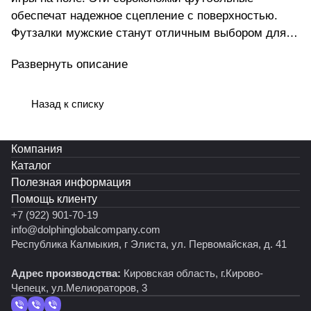
обеспечат надежное сцепление с поверхностью.
Футзалки мужские станут отличным выбором для
зала. Для спорта на улице подойдут бутсы
Развернуть описание
сороконожки и бампы. Бутсы отличаются
прочностью и удобством в носке. Сороконожки для
футбола гарантируют комфорт и безопасность во
Назад к списку
время матчей. Бутсы с носком предоставляют
ощущение дополнительной фиксации стопы.
Компания
Специальная конструкция с носком обеспечивает
Каталог
дополнительную поддержку стопы и предотвращает
Полезная информация
травмы. Для взрослых игроков созданы бутсы
Помощь клиенту
футбольные мужские, которые сочетают в себе
+7 (922) 901-70-19
стиль и функциональность. Специально
info@dolphinglobalcompany.com
разработанные футзалки для мальчика помогут
Республика Калмыкия, г Элиста, ул. Первомайская, д. 41
освоить навыки игры на любом покрытии. Детские
Адрес производства:
Кировская область, г.Кирово-
модели разработаны с учетом особенностей
Чепецк, ул.Мелиораторов, 3
растущих ног, предлагая комфорт и безопасность.
Любители игры по достоинству оценят футбольные