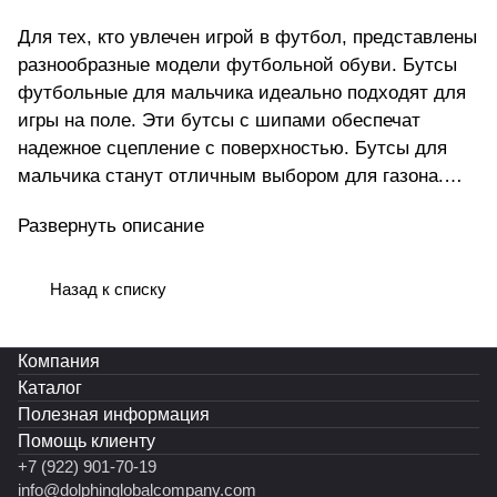
Для тех, кто увлечен игрой в футбол, представлены
разнообразные модели футбольной обуви. Бутсы
футбольные для мальчика идеально подходят для
игры на поле. Эти бутсы с шипами обеспечат
надежное сцепление с поверхностью. Бутсы для
мальчика станут отличным выбором для газона.
Для спорта на улице подойдут бутсы с шипами .
Развернуть описание
Модель создана с учетом анатомических
особенностей мужской стопы, что делает ее
удобной для мужчин разного возраста. Подошва
Назад к списку
гарантирует уверенность в каждом шаге,
минимизируя риск скольжения на разных типах
Компания
покрытий. Она надежно фиксирует ногу в
Каталог
оптимальном положении, предотвращая возможные
Полезная информация
травмы. Эти футбольные бутсы подходят не только
Помощь клиенту
мужчинам, но также могут быть идеальным
+7 (922) 901-70-19
выбором для мальчиков, которые увлечены
info@dolphinglobalcompany.com