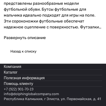
представлены разнообразные модели
футбольной обуви. Бутсы футбольные для
мальчика идеально подходят для игры на поле.
Эти сороконожки футбольные обеспечат
надежное сцепление с поверхностью. Футзалки
мужские станут отличным выбором для зала. Для
Развернуть описание
спорта на улице подойдут бутсы сороконожки и
бампы. Бутсы отличаются прочностью и
удобством в носке. Сороконожки для футбола
Назад к списку
гарантируют комфорт и безопасность во время
матчей. Бутсы с носком предоставляют
Компания
ощущение дополнительной фиксации стопы.
Каталог
Специальная конструкция с носком обеспечивает
Полезная информация
дополнительную поддержку стопы и
Помощь клиенту
предотвращает травмы. Для взрослых игроков
+7 (922) 901-70-19
созданы бутсы футбольные мужские, которые
info@dolphinglobalcompany.com
сочетают в себе стиль и функциональность.
Республика Калмыкия, г Элиста, ул. Первомайская, д. 41
Специально разработанные футзалки для