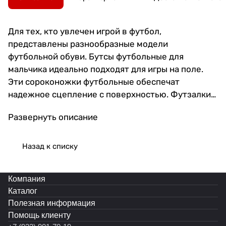
Для тех, кто увлечен игрой в футбол,
представлены разнообразные модели
футбольной обуви. Бутсы футбольные для
мальчика идеально подходят для игры на поле.
Эти сороконожки футбольные обеспечат
надежное сцепление с поверхностью. Футзалки
мужские станут отличным выбором для зала. Для
Развернуть описание
спорта на улице подойдут бутсы сороконожки и
бампы. Бутсы отличаются прочностью и
удобством в носке. Сороконожки для футбола
Назад к списку
гарантируют комфорт и безопасность во время
матчей. Бутсы с носком предоставляют
Компания
ощущение дополнительной фиксации стопы.
Каталог
Специальная конструкция с носком обеспечивает
Полезная информация
дополнительную поддержку стопы и
Помощь клиенту
предотвращает травмы. Для взрослых игроков