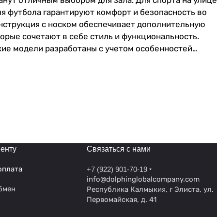
нут отличным выбором для зала. Для спорта на улице
ля футбола гарантируют комфорт и безопасность во
нструкция с носком обеспечивает дополнительную
орые сочетают в себе стиль и функциональность.
кие модели разработаны с учетом особенностей
коножки за их универсальность. Идеальные бутсы для
 Сороконожки футбольные обеспечивают оптимальное
ях.Бутсы обладают прочной подошвой с хорошей
ю шнуровку, которая обеспечивает плотное
роконожки имеют специальные шипы или ребристую
 Они изготовлены из прочных синтетических
 неотъемлемая часть экипировки каждого футболиста,
енту
Связаться с нами
оплата
+7 (922) 901-70-19
info@dolphinglobalcompany.com
бмен
Республика Калмыкия, г Элиста, ул.
Первомайская, д. 41