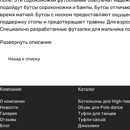
поле. Эти сороконожки футбольные обеспечат надежн
подойдут бутсы сороконожки и бампы. Бутсы отличаю
время матчей. Бутсы с носком предоставляют ощуще
поддержку стопы и предотвращает травмы. Для взрос
Специально разработанные футзалки для мальчика по
растущих ног, предлагая комфорт и безопасность. Л
Развернуть описание
покорения футбольных полей и спортивных площадок
сцепление с грунтовым покрытием. Футзалки идеальн
амортизацией, что позволяет снизить утомляемость 
Назад к списку
прилегание к стопе, что помогает избежать повреж
подошву, которая увеличивает сцепление обуви с га
материалов, что обеспечивает долговечность и позво
что позволяет играть на высоком уровне и достигать
Компания
Каталог
О компании
Ботильоны для High-hee
Новости
Обувь для Pole dance
Галерея
Туфли для танцев
Отзывы
Туфли casual
Блог
Джазовки