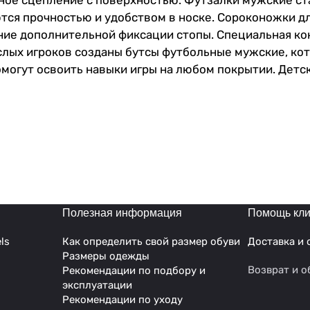
ое сцепление с поверхностью. Футзалки мужские ста
тся прочностью и удобством в носке. Сороконожки д
ние дополнительной фиксации стопы. Специальная ко
лых игроков созданы бутсы футбольные мужские, кот
могут освоить навыки игры на любом покрытии. Детс
юбители игры по достоинству оценят футбольные соро
 станут отличным выбором для мальчиков и мужчин.
о будут чувствовать себя на искусственных покрыти
ног во время тренировок и матчей. Они имеют удобну
дений и поддерживает надежную фиксацию стопы. Со
зоном и обеспечивает лучшую маневренность на поле.
ляет чувствовать мяч лучше. Бутсы футбольные - это
 своих спортивных целей.
Полезная информация
Помощь кли
ls
Как определить свой размер обуви
Доставка и 
Размеры одежды
Возврат и о
Рекомендации по подбору и
эксплуатации
Рекомендации по уходу