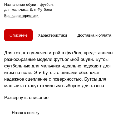
Назначение обуви
:
футбол,
для мальчика, Для Футбола
Все характеристики
Описание
Характеристики
Доставка и оплата
Для тех, кто увлечен игрой в футбол, представлены
разнообразные модели футбольной обуви. Бутсы
футбольные для мальчика идеально подходят для
игры на поле. Эти бутсы с шипами обеспечат
надежное сцепление с поверхностью. Бутсы для
мальчика станут отличным выбором для газона.
Для спорта на улице подойдут бутсы с шипами .
Развернуть описание
Модель создана с учетом анатомических
особенностей мужской стопы, что делает ее
удобной для мужчин разного возраста. Подошва
Назад к списку