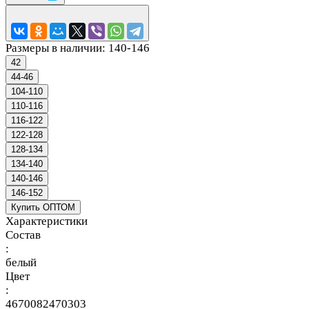
Размеры в наличии:
140-146
42
44-46
104-110
110-116
116-122
122-128
128-134
134-140
140-146
146-152
Купить ОПТОМ
Характеристики
Состав
:
белый
Цвет
:
4670082470303