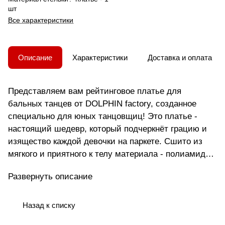
шт
Все характеристики
Описание
Характеристики
Доставка и оплата
Представляем вам рейтинговое платье для
бальных танцев от DOLPHIN factory, созданное
специально для юных танцовщиц! Это платье -
настоящий шедевр, который подчеркнёт грацию и
изящество каждой девочки на паркете. Сшито из
мягкого и приятного к телу материала - полиамида
и нейлона, оно обеспечит комфорт и свободу
Развернуть описание
движений во время танца. Фиолетовый цвет
придаёт образу нежность и очарование. Платье без
застежки легко надевается и снимается, а рукава
Назад к списку
3/4 прекрасно сочетаются с любым стилем