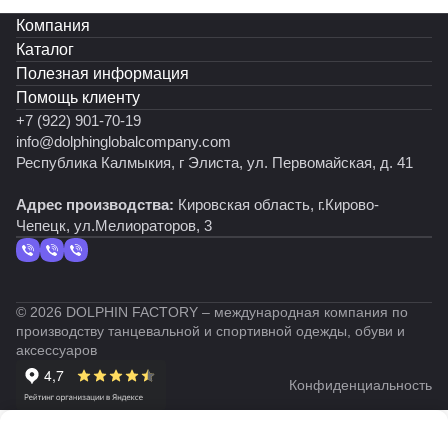
танца. Это платье станет идеальным выбором для
Компания
выступлений, соревнований и просто для
Каталог
тренировок. Оно подарит уверенность и поможет
Полезная информация
юной танцовщице блистать на сцене!
Помощь клиенту
+7 (922) 901-70-19
info@dolphinglobalcompany.com
Республика Калмыкия, г Элиста, ул. Первомайская, д. 41
Адрес производства:
Кировская область, г.Кирово-
Чепецк, ул.Мелиораторов, 3
© 2026 DOLPHIN FACTORY – международная компания по
производству танцевальной и спортивной одежды, обуви и
аксессуаров
Конфиденциальность