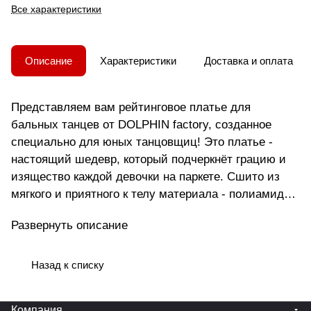
Все характеристики
Описание
Характеристики
Доставка и оплата
Представляем вам рейтинговое платье для
бальных танцев от DOLPHIN factory, созданное
специально для юных танцовщиц! Это платье -
настоящий шедевр, который подчеркнёт грацию и
изящество каждой девочки на паркете. Сшито из
мягкого и приятного к телу материала - полиамида
и нейлона, оно обеспечит комфорт и свободу
Развернуть описание
движений во время танца. Розовый цвет придаёт
образу нежность и очарование. Платье без
застежки легко надевается и снимается, а рукава
Назад к списку
3/4 прекрасно сочетаются с любым стилем
танца. Это платье станет идеальным выбором для
Компания