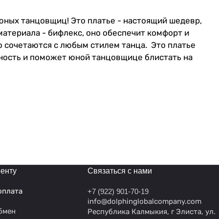
 юных танцовщиц! Это платье - настоящий шедевр,
материала - бифлекс, оно обеспечит комфорт и
но сочетаются с любым стилем танца. Это платье
нность и поможет юной танцовщице блистать на
енту
Связаться с нами
оплата
+7 (922) 901-70-19
info@dolphinglobalcompany.com
бмен
Республика Калмыкия, г Элиста, ул.