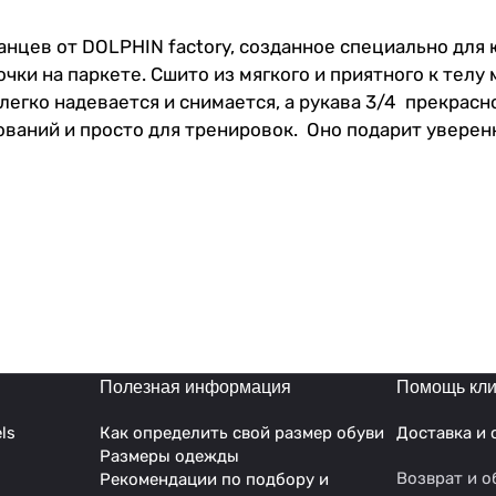
анцев от DOLPHIN factory, созданное специально для
ки на паркете. Сшито из мягкого и приятного к телу 
легко надевается и снимается, а рукава 3/4 прекрас
ований и просто для тренировок. Оно подарит увере
Полезная информация
Помощь кли
ls
Как определить свой размер обуви
Доставка и 
Размеры одежды
Возврат и о
Рекомендации по подбору и