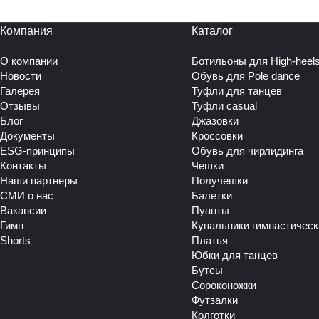
Компания
Каталог
О компании
Ботильоны для High-heel
Новости
Обувь для Pole dance
Галерея
Туфли для танцев
Отзывы
Туфли casual
Блог
Джазовки
Документы
Кроссовки
ESG-принципы
Обувь для чирлидинга
Контакты
Чешки
Наши партнеры
Получешки
СМИ о нас
Балетки
Вакансии
Пуанты
Гимн
Купальники гимнастическ
Shorts
Платья
Юбки для танцев
Бутсы
Сороконожки
Футзалки
Колготки