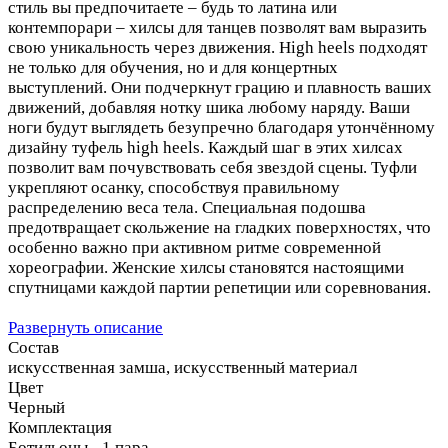
стиль вы предпочитаете – будь то латина или
контемпорари – хилсы для танцев позволят вам выразить
свою уникальность через движения. High heels подходят
не только для обучения, но и для концертных
выступлений. Они подчеркнут грацию и плавность ваших
движений, добавляя нотку шика любому наряду. Ваши
ноги будут выглядеть безупречно благодаря утончённому
дизайну туфель high heels. Каждый шаг в этих хилсах
позволит вам почувствовать себя звездой сцены. Туфли
укрепляют осанку, способствуя правильному
распределению веса тела. Специальная подошва
предотвращает скольжение на гладких поверхностях, что
особенно важно при активном ритме современной
хореографии. Женские хилсы становятся настоящими
спутницами каждой партии репетиции или соревнования.
Развернуть описание
Состав
искусственная замша, искусственный материал
Цвет
Черный
Комплектация
Ботильоны - 1 пара