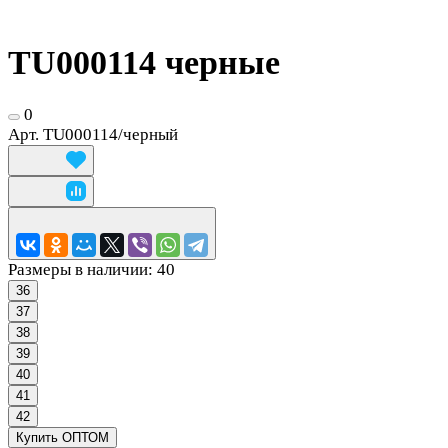
TU000114 черные
0
Арт.
TU000114/черный
Размеры в наличии:
40
36
37
38
39
40
41
42
Купить ОПТОМ