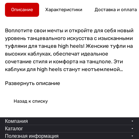
Описание
Характеристики
Доставка и оплата
Воплотите свои мечты и откройте для себя новый
уровень танцевального искусства с изысканными
туфлями для танцев high heels! Женские туфли на
высоких каблуках, обеспечат идеальное
сочетание стиля и комфорта на танцполе. Эти
каблуки для high heels станут неотъемлемой
частью вашего вечернего образа и помогут вам
Развернуть описание
чувствовать себя уверенно в каждом движении.
Выполненные из качественных материалов,
туфли хай хиллс подарят вам непревзойденное
Назад к списку
удобство даже при длительных тренировках.
Прочные и устойчивые каблуки надежно
Компания
поддержат ваши ноги, позволяя фокусироваться
Каталог
на исполнении танца. Материалы, используемые
Полезная информация
при производстве, проходят строгий отбор и