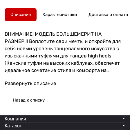
Описание
Характеристики
Доставка и оплата
ВНИМАНИЕ! МОДЕЛЬ БОЛЬШЕМЕРИТ НА
РАЗМЕР!!! Воплотите свои мечты и откройте для
себя новый уровень танцевального искусства с
изысканными туфлями для танцев high heels!
Женские туфли на высоких каблуках, обеспечат
идеальное сочетание стиля и комфорта на
танцполе. Эти каблуки для high heels станут
Развернуть описание
неотъемлемой частью вашего вечернего образа и
помогут вам чувствовать себя уверенно в каждом
движении. Выполненные из качественных
Назад к списку
материалов, туфли хай хиллс подарят вам
непревзойденное удобство даже при длительных
Компания
тренировках. Прочные и устойчивые каблуки
Каталог
надежно поддержат ваши ноги, позволяя