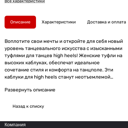
Все характеристики
Описание
Характеристики
Доставка и оплата
Воплотите свои мечты и откройте для себя новый
уровень танцевального искусства с изысканными
туфлями для танцев high heels! Женские туфли на
высоких каблуках, обеспечат идеальное
сочетание стиля и комфорта на танцполе. Эти
каблуки для high heels станут неотъемлемой
частью вашего вечернего образа и помогут вам
Развернуть описание
чувствовать себя уверенно в каждом движении.
Выполненные из качественных материалов,
туфли хай хиллс подарят вам непревзойденное
Назад к списку
удобство даже при длительных тренировках.
Прочные и устойчивые каблуки надежно
Компания
поддержат ваши ноги, позволяя фокусироваться