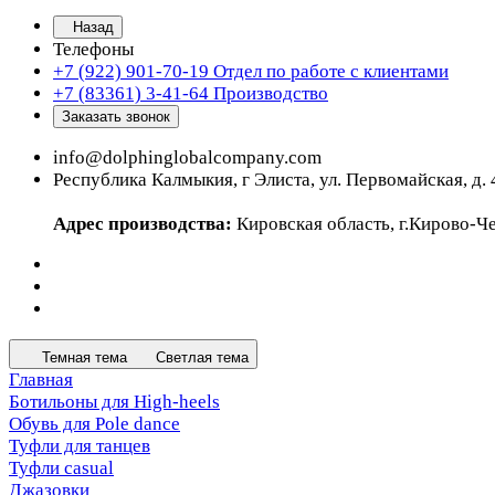
Назад
Телефоны
+7 (922) 901-70-19
Отдел по работе с клиентами
+7 (83361) 3-41-64
Производство
Заказать звонок
info@dolphinglobalcompany.com
Республика Калмыкия, г Элиста, ул. Первомайская, д. 
Адрес производства:
Кировская область, г.Кирово-Че
Темная тема
Светлая тема
Главная
Ботильоны для High-heels
Обувь для Pole dance
Туфли для танцев
Туфли casual
Джазовки