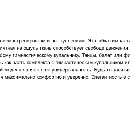
нием к тренировкам и выступлениям. Эта юбка гимнасти
риятная на ощупь ткань способствует свободе движения
бому гимнастическому купальнику. Танцы, балет или фи
ь как часть комплекта с гимнастическим купальником и
й модели является ее универсальность. Будь то заняти
бя максимально комфортно и уверенно. Элегантность в 
чки. Пусть каждое занятие станет праздником движени
розрачная юбка-солнце для танцев хорошо сочетается с
тся на любую фигуру, подчёркивает плавность линий. Не
ности. Юбка подходит для бального, классического, на
а, как юбка гимнастическая для девочек. Удобна на реп
чку на праздники в детском саду и школе. Юбка не линя
 юбка для танцев очень прочная. Материал – полиэстер