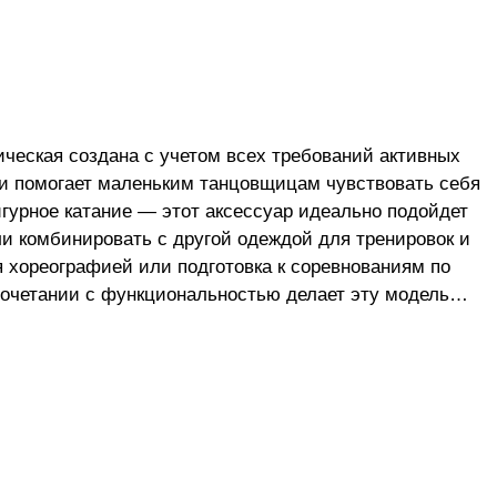
ческая создана с учетом всех требований активных
 и помогает маленьким танцовщицам чувствовать себя
гурное катание — этот аксессуар идеально подойдет
ли комбинировать с другой одеждой для тренировок и
я хореографией или подготовка к соревнованиям по
сочетании с функциональностью делает эту модель
я! Подчеркните природную грацию вашего ребенка с
 гимнастическим купальником. Бесшовная на мягкой
 сковывает движения. В такой юбочке девочкам
родного и спортивного танца. Может использоваться
етициях и тренировках, выгодно смотрится на
ет и не садится при стирке, легко гладится, элегантно
 100%.