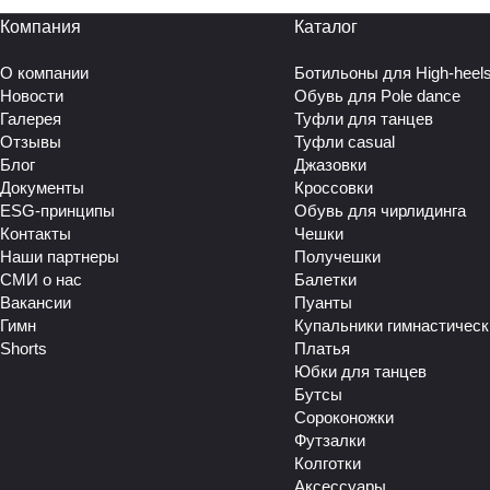
Компания
Каталог
О компании
Ботильоны для High-heel
Новости
Обувь для Pole dance
Галерея
Туфли для танцев
Отзывы
Туфли casual
Блог
Джазовки
Документы
Кроссовки
ESG-принципы
Обувь для чирлидинга
Контакты
Чешки
Наши партнеры
Получешки
СМИ о нас
Балетки
Вакансии
Пуанты
Гимн
Купальники гимнастическ
Shorts
Платья
Юбки для танцев
Бутсы
Сороконожки
Футзалки
Колготки
Аксессуары