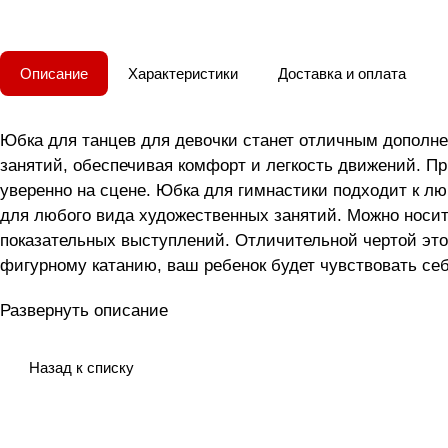
Описание
Характеристики
Доставка и оплата
Юбка для танцев для девочки станет отличным дополне
занятий, обеспечивая комфорт и легкость движений. П
уверенно на сцене. Юбка для гимнастики подходит к лю
для любого вида художественных занятий. Можно носит
показательных выступлений. Отличительной чертой это
фигурному катанию, ваш ребенок будет чувствовать се
незаменимой частью спортивного гардероба любой дево
Развернуть описание
помощью этой великолепной юбки! Лёгкая, свободная п
плотной резинке, она легко надевается, идеально сади
нравится кружиться и выполнять упражнения любой слож
Назад к списку
для ритмики и фигурного катания, как одежда для балет
выступлениях. Многие детки любят наряжаться в эту юбо
выглядит. Несмотря на свою воздушность, наша детская