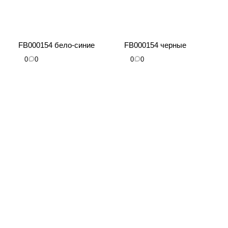
FB000154 бело-синие
FB000154 черные
0
0
0
0