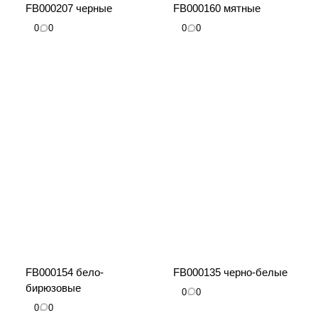
FB000207 черные
FB000160 мятные
0
0
0
0
FB000154 бело-
FB000135 черно-белые
бирюзовые
0
0
0
0