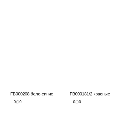
FB000208 бело-синие
FB000181/2 красные
0
0
0
0