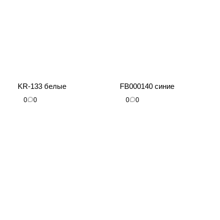
KR-133 белые
FB000140 синие
0
0
0
0