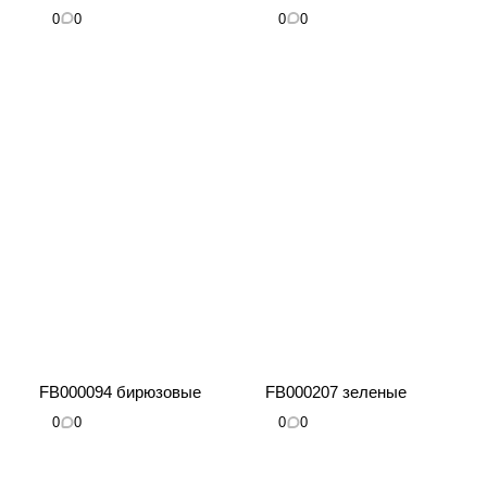
0
0
0
0
FB000094 бирюзовые
FB000207 зеленые
0
0
0
0