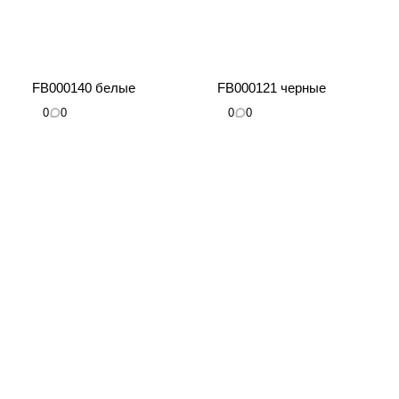
FB000140 белые
FB000121 черные
0
0
0
0