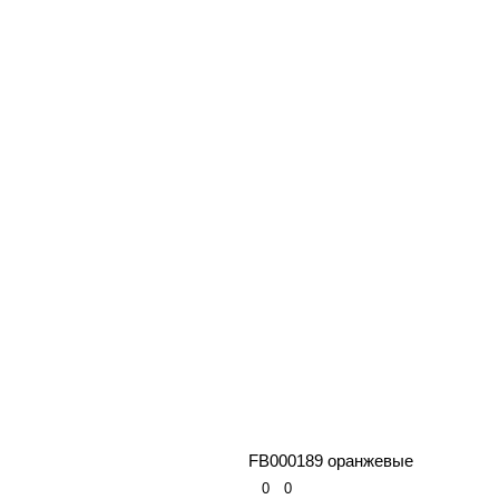
FB000189 оранжевые
0
0