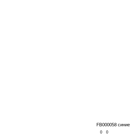
FB000058 синие
0
0