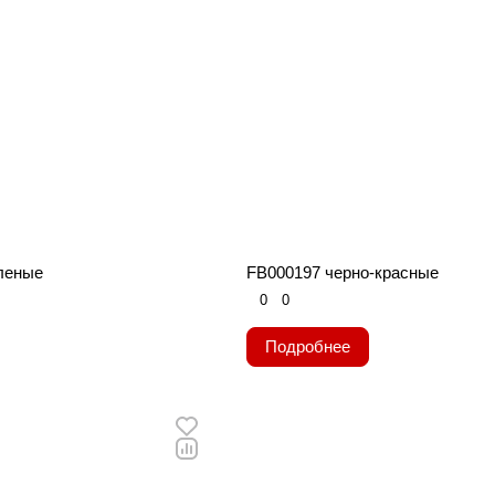
леные
FB000197 черно-красные
0
0
Подробнее