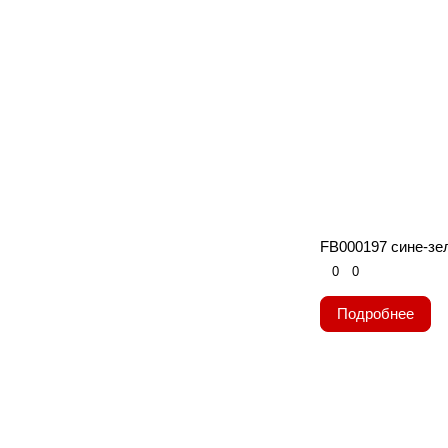
FB000197 сине-зе
0
0
Подробнее