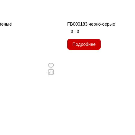
леные
FB000183 черно-серые
0
0
Подробнее