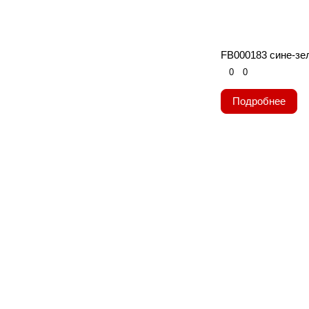
FB000183 сине-зе
0
0
Подробнее