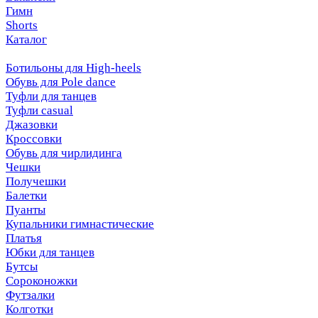
Гимн
Shorts
Каталог
Ботильоны для High-heels
Обувь для Pole dance
Туфли для танцев
Туфли casual
Джазовки
Кроссовки
Обувь для чирлидинга
Чешки
Получешки
Балетки
Пуанты
Купальники гимнастические
Платья
Юбки для танцев
Бутсы
Сороконожки
Футзалки
Колготки