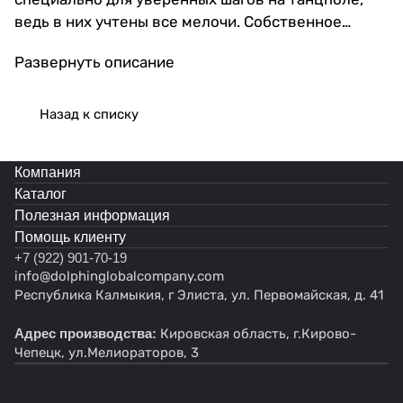
ведь в них учтены все мелочи. Собственное
производство позволяет следить за качеством на
Развернуть описание
каждом этапе. Стелька пришита к подошве, что
обеспечивает дополнительную надежность и
долговечность. Мягкая стелька уменьшает
Назад к списку
нагрузку на стопу, делая каждый шаг легким и
приятным. Противоскользящие кожаные вставки
Компания
обеспечат устойчивость даже на самых скользких
Каталог
покрытиях. Хлопковый дышащий материал
Полезная информация
поддерживает свежесть ног, позволяя коже
Помощь клиенту
"дышать". Благодаря резинкам балетки надежно
+7 (922) 901-70-19
фиксируют ногу, предотвращая соскальзывание и
info@dolphinglobalcompany.com
травмы. Износоустойчивая подошва выдержит
Республика Калмыкия, г Элиста, ул. Первомайская, д. 41
множество занятий, а анатомическая модель
Адрес производства:
Кировская область, г.Кирово-
поможет чувствовать себя уютно вне
Чепецк, ул.Мелиораторов, 3
зависимости от длительности тренировки. Наши
балетки сделаны по международным стандартам