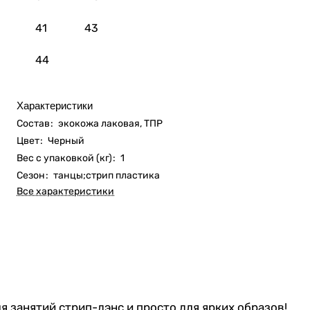
41
43
44
Характеристики
Состав
:
экокожа лаковая, ТПР
Цвет
:
Черный
Вес с упаковкой (кг)
:
1
Сезон
:
танцы;стрип пластика
Все характеристики
 занятий стрип-дэнс и просто для ярких образов!