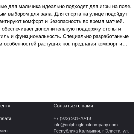
ые для мальчика идеально подходят для игры на поле.
ым выбором для зала. Для спорта на улице подойдут
антируют комфорт и безопасность во время матчей.
 обеспечивает дополнительную поддержку стопы и
тиль и функциональность. Специально разработанные
м особенностей растущих ног, предлагая комфорт и
ные бутсы для покорения футбольных полей и
ают оптимальное сцепление с грунтовым покрытием.
хорошей амортизацией, что позволяет снизить
прилегание к стопе, что помогает избежать повреждений
орая увеличивает сцепление обуви с газоном и
спечивает долговечность и позволяет чувствовать мяч
высоком уровне и достигать своих спортивных целей.
енту
Связаться с нами
оплата
+7 (922) 901-70-19
info@dolphinglobalcompany.com
бмен
Республика Калмыкия, г Элиста, ул.