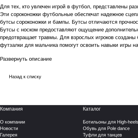
Для тех, кто увлечен игрой в футбол, представлены р
Эти сороконожки футбольные обеспечат надежное сцепл
бутсы сороконожки и бампы. Бутсы отличаются прочнос
Бутсы с носком предоставляют ощущение дополнительн
предотвращает травмы. Для взрослых игроков созданы 
футзалки для мальчика помогут освоить навыки игры н
безопасность. Любители игры по достоинству оценят ф
Развернуть описание
спортивных площадок станут отличным выбором для ма
Футзалки идеально будут чувствовать себя на искусст
утомляемость ног во время тренировок и матчей. Они и
Назад к списку
и поддерживает надежную фиксацию стопы. Сороконожк
обеспечивает лучшую маневренность на поле. Они изго
лучше. Бутсы футбольные - это неотъемлемая часть эки
Компания
Каталог
О компании
Ботильоны для High-heel
Новости
Обувь для Pole dance
Галерея
Туфли для танцев