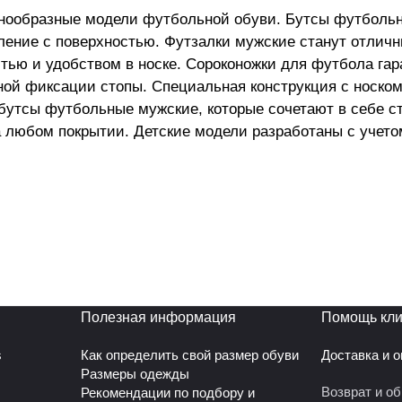
азнообразные модели футбольной обуви. Бутсы футбольн
ение с поверхностью. Футзалки мужские станут отличн
тью и удобством в носке. Сороконожки для футбола гар
ой фиксации стопы. Специальная конструкция с носком
бутсы футбольные мужские, которые сочетают в себе с
а любом покрытии. Детские модели разработаны с учето
утбольные сороконожки за их универсальность. Идеаль
льчиков и мужчин. Сороконожки футбольные обеспечив
венных покрытиях.Бутсы обладают прочной подошвой с 
меют удобную шнуровку, которая обеспечивает плотное 
и имеют специальные шипы или ребристую подошву, кот
товлены из прочных синтетических материалов, что обе
пировки каждого футболиста, что позволяет играть на 
Полезная информация
Помощь кли
s
Как определить свой размер обуви
Доставка и 
Размеры одежды
Возврат и о
Рекомендации по подбору и