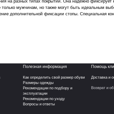
ния на разных типах покрытий. Она надежно фиксирует
 только мужчинам, но также могут быть идеальным выб
ение дополнительной фиксации стопы. Специальная кон
х игроков созданы бутсы футбольные мужские, которые
 освоить навыки игры на любом покрытии. Детские моде
достоинству оценят футбольные бутсы за их универсал
м для мальчиков и мужчин. Буцы футбольные обеспечи
ных покрытиях. Бутсы обладают прочной подошвой с хо
меют удобную шнуровку, которая обеспечивает плотное 
 из прочных синтетических материалов, что обеспечива
Полезная информация
Помощь кли
s
Как определить свой размер обуви
Доставка и 
Размеры одежды
Возврат и о
Рекомендации по подбору и
эксплуатации
Рекомендации по уходу
Вопросы и ответы