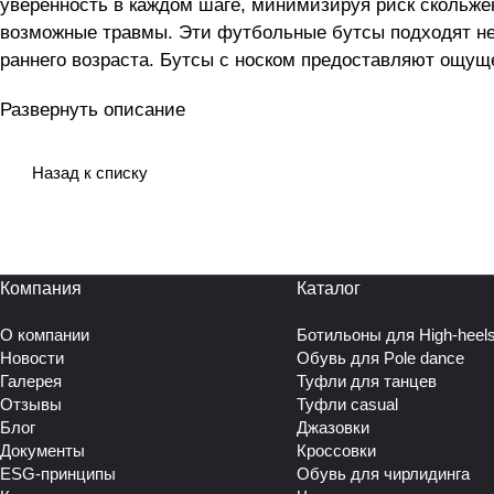
уверенность в каждом шаге, минимизируя риск скольже
возможные травмы. Эти футбольные бутсы подходят не
раннего возраста. Бутсы с носком предоставляют ощущ
поддержку стопы и предотвращает травмы. Для взрослы
Развернуть описание
Специально разработанные бутсы для мальчика помогут
предлагая комфорт и безопасность. Любители игры по 
полей и спортивных площадок станут отличным выборо
Назад к списку
Бутцы идеально будут чувствовать себя на искусствен
утомляемость ног во время тренировок и матчей. Они и
и поддерживает надежную фиксацию стопы. Изготовлены
Компания
Каталог
О компании
Ботильоны для High-heel
Новости
Обувь для Pole dance
Галерея
Туфли для танцев
Отзывы
Туфли casual
Блог
Джазовки
Документы
Кроссовки
ESG-принципы
Обувь для чирлидинга