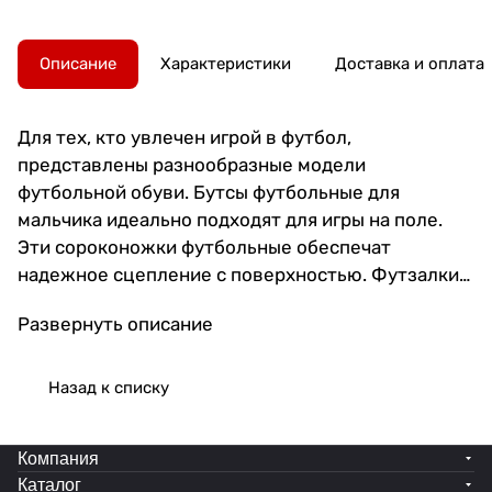
Описание
Характеристики
Доставка и оплата
Для тех, кто увлечен игрой в футбол,
представлены разнообразные модели
футбольной обуви. Бутсы футбольные для
мальчика идеально подходят для игры на поле.
Эти сороконожки футбольные обеспечат
надежное сцепление с поверхностью. Футзалки
мужские станут отличным выбором для зала. Для
Развернуть описание
спорта на улице подойдут бутсы сороконожки и
бампы. Бутсы отличаются прочностью и
удобством в носке. Сороконожки для футбола
Назад к списку
гарантируют комфорт и безопасность во время
матчей. Бутсы с носком предоставляют
Компания
ощущение дополнительной фиксации стопы.
Каталог