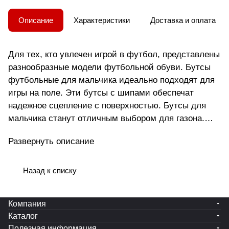
Описание
Характеристики
Доставка и оплата
Для тех, кто увлечен игрой в футбол, представлены
разнообразные модели футбольной обуви. Бутсы
футбольные для мальчика идеально подходят для
игры на поле. Эти бутсы с шипами обеспечат
надежное сцепление с поверхностью. Бутсы для
мальчика станут отличным выбором для газона.
Для спорта на улице подойдут бутсы с шипами .
Развернуть описание
Модель создана с учетом анатомических
особенностей мужской стопы, что делает ее
удобной для мужчин разного возраста. Подошва
Назад к списку
гарантирует уверенность в каждом шаге,
минимизируя риск скольжения на разных типах
Компания
покрытий. Она надежно фиксирует ногу в
Каталог
оптимальном положении, предотвращая возможные
Полезная информация