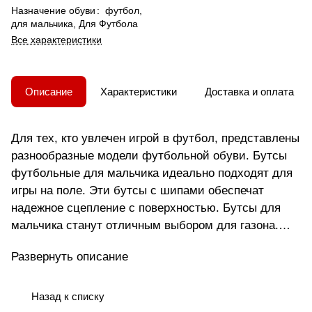
Назначение обуви
:
футбол,
для мальчика, Для Футбола
Все характеристики
Описание
Характеристики
Доставка и оплата
Для тех, кто увлечен игрой в футбол, представлены
разнообразные модели футбольной обуви. Бутсы
футбольные для мальчика идеально подходят для
игры на поле. Эти бутсы с шипами обеспечат
надежное сцепление с поверхностью. Бутсы для
мальчика станут отличным выбором для газона.
Для спорта на улице подойдут бутсы с шипами .
Развернуть описание
Модель создана с учетом анатомических
особенностей мужской стопы, что делает ее
удобной для мужчин разного возраста. Подошва
Назад к списку