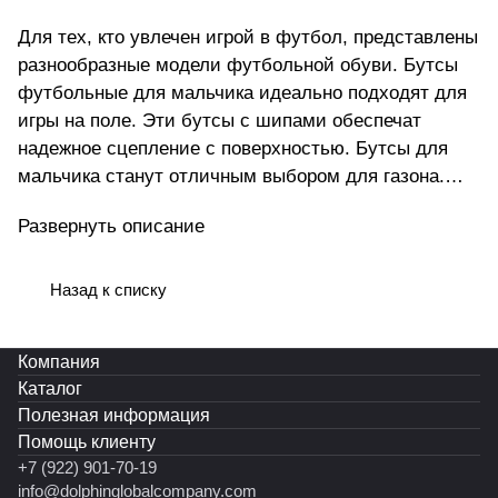
Для тех, кто увлечен игрой в футбол, представлены
разнообразные модели футбольной обуви. Бутсы
футбольные для мальчика идеально подходят для
игры на поле. Эти бутсы с шипами обеспечат
надежное сцепление с поверхностью. Бутсы для
мальчика станут отличным выбором для газона.
Для спорта на улице подойдут бутсы с шипами .
Развернуть описание
Модель создана с учетом анатомических
особенностей мужской стопы, что делает ее
удобной для мужчин разного возраста. Подошва
Назад к списку
гарантирует уверенность в каждом шаге,
минимизируя риск скольжения на разных типах
Компания
покрытий. Она надежно фиксирует ногу в
Каталог
оптимальном положении, предотвращая возможные
Полезная информация
травмы. Эти футбольные бутсы подходят не только
Помощь клиенту
мужчинам, но также могут быть идеальным
+7 (922) 901-70-19
выбором для мальчиков, которые увлечены
info@dolphinglobalcompany.com