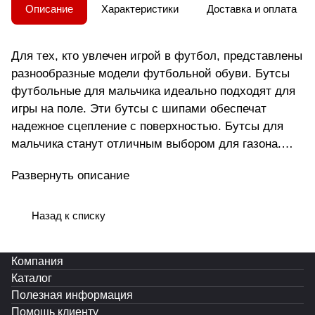
Описание
Характеристики
Доставка и оплата
Для тех, кто увлечен игрой в футбол, представлены
разнообразные модели футбольной обуви. Бутсы
футбольные для мальчика идеально подходят для
игры на поле. Эти бутсы с шипами обеспечат
надежное сцепление с поверхностью. Бутсы для
мальчика станут отличным выбором для газона.
Для спорта на улице подойдут бутсы с шипами .
Развернуть описание
Модель создана с учетом анатомических
особенностей мужской стопы, что делает ее
удобной для мужчин разного возраста. Подошва
Назад к списку
гарантирует уверенность в каждом шаге,
минимизируя риск скольжения на разных типах
Компания
покрытий. Она надежно фиксирует ногу в
Каталог
оптимальном положении, предотвращая возможные
Полезная информация
травмы. Эти футбольные бутсы подходят не только
Помощь клиенту