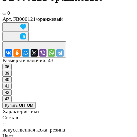
0
Арт.
FB000121/оранжевый
Размеры в наличии:
43
36
39
40
41
42
43
Купить ОПТОМ
Характеристики
Состав
:
искусственная кожа, резина
Цвет