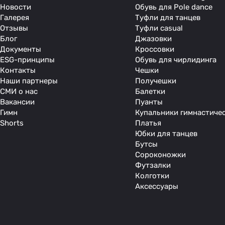
Новости
Обувь для Pole dance
Галерея
Туфли для танцев
Отзывы
Туфли casual
Блог
Джазовки
Документы
Кроссовки
ESG-принципы
Обувь для чирлидинга
Контакты
Чешки
Наши партнеры
Получешки
СМИ о нас
Балетки
Вакансии
Пуанты
Гимн
Купальники гимнастиче
Shorts
Платья
Юбки для танцев
Бутсы
Сороконожки
Футзалки
Колготки
Аксессуары