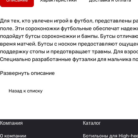
Описание
Характеристики
Доставка и оплата
Для тех, кто увлечен игрой в футбол, представлены 
поле. Эти сороконожки футбольные обеспечат надежн
подойдут бутсы сороконожки и бампы. Бутсы отличаю
время матчей. Бутсы с носком предоставляют ощуще
поддержку стопы и предотвращает травмы. Для взрос
Специально разработанные футзалки для мальчика по
растущих ног, предлагая комфорт и безопасность. Л
Развернуть описание
покорения футбольных полей и спортивных площадок
сцепление с грунтовым покрытием. Футзалки идеальн
амортизацией, что позволяет снизить утомляемость 
Назад к списку
прилегание к стопе, что помогает избежать повреж
подошву, которая увеличивает сцепление обуви с га
материалов, что обеспечивает долговечность и позво
что позволяет играть на высоком уровне и достига
Компания
Каталог
О компании
Ботильоны для High-hee