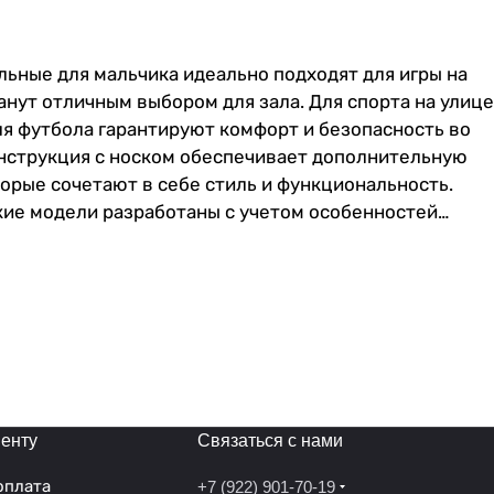
льные для мальчика идеально подходят для игры на
нут отличным выбором для зала. Для спорта на улице
ля футбола гарантируют комфорт и безопасность во
нструкция с носком обеспечивает дополнительную
орые сочетают в себе стиль и функциональность.
кие модели разработаны с учетом особенностей
коножки за их универсальность. Идеальные бутсы для
 Сороконожки футбольные обеспечивают оптимальное
ях.Бутсы обладают прочной подошвой с хорошей
ю шнуровку, которая обеспечивает плотное
роконожки имеют специальные шипы или ребристую
 Они изготовлены из прочных синтетических
 неотъемлемая часть экипировки каждого футболиста,
ЕРЯТ НА РАЗМЕР
енту
Связаться с нами
оплата
+7 (922) 901-70-19