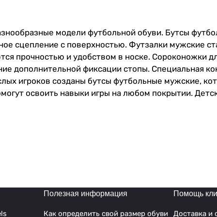
разнообразные модели футбольной обуви. Бутсы футбо
ое сцепление с поверхностью. Футзалки мужские ста
тся прочностью и удобством в носке. Сороконожки д
ние дополнительной фиксации стопы. Специальная ко
лых игроков созданы бутсы футбольные мужские, кот
могут освоить навыки игры на любом покрытии. Детс
юбители игры по достоинству оценят футбольные соро
 станут отличным выбором для мальчиков и мужчин.
о будут чувствовать себя на искусственных покрыти
ног во время тренировок и матчей. Они имеют удобну
дений и поддерживает надежную фиксацию стопы. Со
зоном и обеспечивает лучшую маневренность на поле.
ляет чувствовать мяч лучше. Бутсы футбольные - это
ть своих спортивных целей. ВНИМАНИЕ! БУТСЫ МАЛОМ
Полезная информация
Помощь кли
ls
Как определить свой размер обуви
Доставка и 