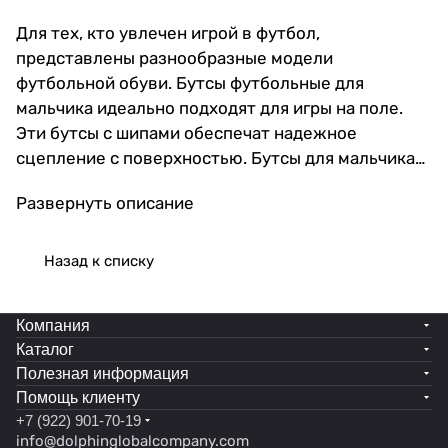
Для тех, кто увлечен игрой в футбол,
представлены разнообразные модели
футбольной обуви. Бутсы футбольные для
мальчика идеально подходят для игры на поле.
Эти бутсы с шипами обеспечат надежное
сцепление с поверхностью. Бутсы для мальчика
станут отличным выбором для газона. Для спорта
Развернуть описание
на улице подойдут бутсы с шипами . Модель
создана с учетом анатомических особенностей
мужской стопы, что делает ее удобной для
Назад к списку
мужчин разного возраста. Подошва гарантирует
уверенность в каждом шаге, минимизируя риск
Компания
скольжения на разных типах покрытий. Она
Каталог
надежно фиксирует ногу в оптимальном
Полезная информация
положении, предотвращая возможные травмы.
Помощь клиенту
Эти футбольные бутсы подходят не только
+7 (922) 901-70-19
мужчинам, но также могут быть идеальным
info@dolphinglobalcompany.com