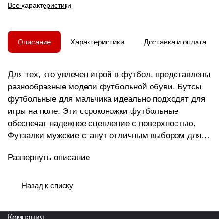
Все характеристики
Описание
Характеристики
Доставка и оплата
Для тех, кто увлечен игрой в футбол, представлены
разнообразные модели футбольной обуви. Бутсы
футбольные для мальчика идеально подходят для
игры на поле. Эти сороконожки футбольные
обеспечат надежное сцепление с поверхностью.
Футзалки мужские станут отличным выбором для
зала. Для спорта на улице подойдут бутсы
Развернуть описание
сороконожки и бампы. Бутсы отличаются
прочностью и удобством в носке. Сороконожки для
футбола гарантируют комфорт и безопасность во
Назад к списку
время матчей. Бутсы с носком предоставляют
ощущение дополнительной фиксации стопы.
Компания