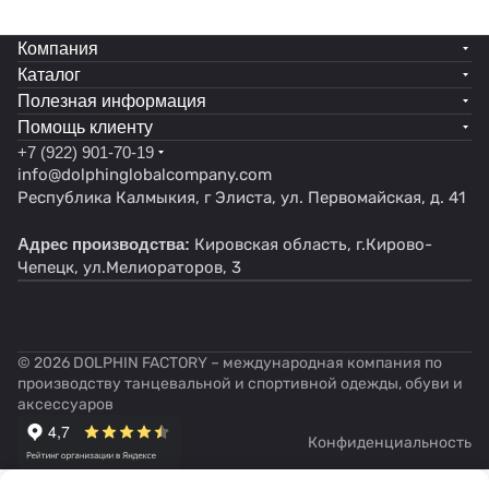
гарантируют комфорт и безопасность во время
матчей. Бутсы с носком предоставляют
Компания
ощущение дополнительной фиксации стопы.
Каталог
Специальная конструкция с носком обеспечивает
Полезная информация
дополнительную поддержку стопы и
Помощь клиенту
предотвращает травмы. Для взрослых игроков
+7 (922) 901-70-19
созданы бутсы футбольные мужские, которые
info@dolphinglobalcompany.com
сочетают в себе стиль и функциональность.
Республика Калмыкия, г Элиста, ул. Первомайская, д. 41
Специально разработанные футзалки для
Адрес производства:
Кировская область, г.Кирово-
мальчика помогут освоить навыки игры на любом
Чепецк, ул.Мелиораторов, 3
покрытии. Детские модели разработаны с учетом
особенностей растущих ног, предлагая комфорт и
безопасность. Любители игры по достоинству
оценят футбольные сороконожки за их
© 2026 DOLPHIN FACTORY – международная компания по
универсальность. Идеальные бутсы для
производству танцевальной и спортивной одежды, обуви и
аксессуаров
покорения футбольных полей и спортивных
площадок станут отличным выбором для
Конфиденциальность
мальчиков и мужчин. Сороконожки футбольные