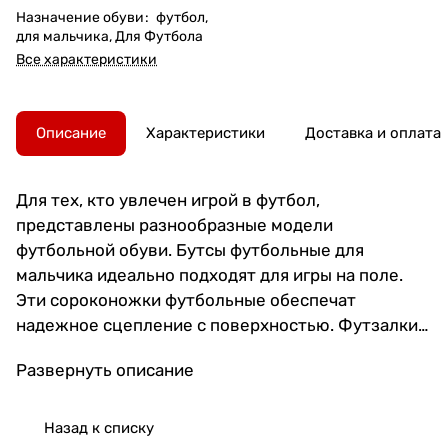
Назначение обуви
:
футбол,
для мальчика, Для Футбола
Все характеристики
Описание
Характеристики
Доставка и оплата
Для тех, кто увлечен игрой в футбол,
представлены разнообразные модели
футбольной обуви. Бутсы футбольные для
мальчика идеально подходят для игры на поле.
Эти сороконожки футбольные обеспечат
надежное сцепление с поверхностью. Футзалки
мужские станут отличным выбором для зала. Для
Развернуть описание
спорта на улице подойдут бутсы сороконожки и
бампы. Бутсы отличаются прочностью и
удобством в носке. Сороконожки для футбола
Назад к списку