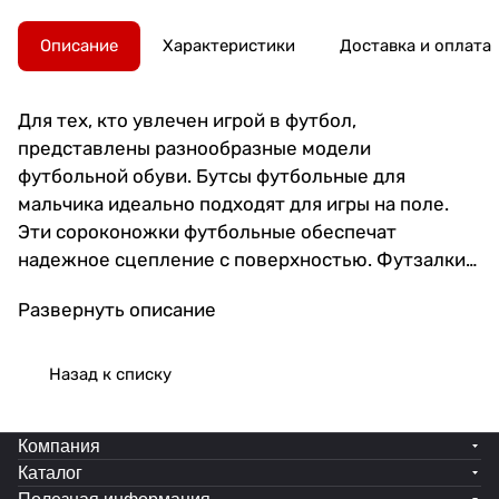
Описание
Характеристики
Доставка и оплата
Для тех, кто увлечен игрой в футбол,
представлены разнообразные модели
футбольной обуви. Бутсы футбольные для
мальчика идеально подходят для игры на поле.
Эти сороконожки футбольные обеспечат
надежное сцепление с поверхностью. Футзалки
мужские станут отличным выбором для зала. Для
Развернуть описание
спорта на улице подойдут бутсы сороконожки и
бампы. Бутсы отличаются прочностью и
удобством в носке. Сороконожки для футбола
Назад к списку
гарантируют комфорт и безопасность во время
матчей. Бутсы с носком предоставляют
Компания
ощущение дополнительной фиксации стопы.
Каталог
Специальная конструкция с носком обеспечивает