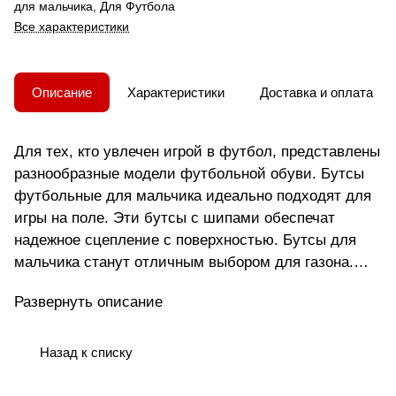
для мальчика, Для Футбола
Все характеристики
Описание
Характеристики
Доставка и оплата
Для тех, кто увлечен игрой в футбол, представлены
разнообразные модели футбольной обуви. Бутсы
футбольные для мальчика идеально подходят для
игры на поле. Эти бутсы с шипами обеспечат
надежное сцепление с поверхностью. Бутсы для
мальчика станут отличным выбором для газона.
Для спорта на улице подойдут бутсы с шипами .
Развернуть описание
Модель создана с учетом анатомических
особенностей мужской стопы, что делает ее
удобной для мужчин разного возраста. Подошва
Назад к списку
гарантирует уверенность в каждом шаге,
минимизируя риск скольжения на разных типах