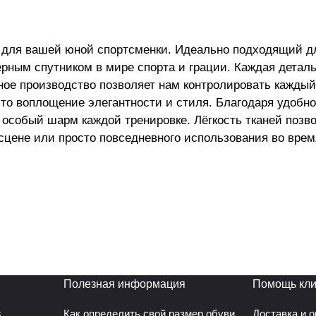
для вашей юной спортсменки. Идеально подходящий для
верным спутником в мире спорта и грации. Каждая детал
е производство позволяет нам контролировать каждый э
это воплощение элегантности и стиля. Благодаря удобно
 особый шарм каждой тренировке. Лёгкость тканей поз
цене или просто повседневного использования во время
В нём удобно заниматься как профессионально, так и н
гкие швы предотвращают натирание кожи, а хорошо про
т к любым видам активности – будь то тренировки по х
есёт массу положительных эмоций вашей дочке благодар
 стесняет движения и поддерживает хорошее самочувств
изделие специально разработанное для высокоинтенсивн
Полезная информация
Помощь кли
s
Как определить свой размер обуви
Доставка и 