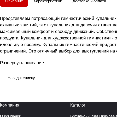
Описание
Характеристики
Доставка и оплата
Представляем потрясающий гимнастический купальник 
активных занятий, этот купальник для девочки станет 
максимальный комфорт и свободу движений. Собственно
продукта. Купальник для художественной гимнастики - 
идеальную посадку. Купальник гимнастический придаёт
ограничений. Это отличный выбор для выступлений на с
только комфорт, но и уверенность в каждом движении. 
Развернуть описание
гимнасток, так и для более опытных спортсменок. Мя
износостойкостью изделия. Купальник отлично подходи
видам танцев. Купальник для девочки безусловно прин
Назад к списку
потребности растущего организма – свободный крой не
гимнастический для девочки - стильное и практичное 
воплощение стиля, грации и спортивной элегантности.
Компания
Каталог
О компании
Ботильоны для High-heel