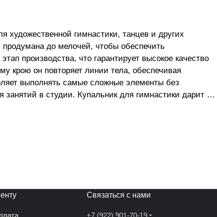
 художественной гимнастики, танцев и других
ь продумана до мелочей, чтобы обеспечить
тап производства, что гарантирует высокое качество
му крою он повторяет линии тела, обеспечивая
воляет выполнять самые сложные элементы без
 занятий в студии. Купальник для гимнастики дарит не
а любительском уровне. Подходит как для начинающих
работанные детали улучшают общую ситуацию с
удожественной гимнастике или занятия по различным
я прекрасной эргономике. Разработчики учли все
ие на протяжении всех занятий. Купальник
ых физических тренировок. Купальник для танцев–
енту
Связаться с нами
оплата
+7 (922) 901-70-19