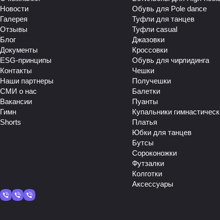
Новости
Обувь для Pole dance
Галерея
Туфли для танцев
Отзывы
Туфли casual
Блог
Джазовки
Документы
Кроссовки
ESG-принципы
Обувь для чирлидинга
Контакты
Чешки
Наши партнеры
Получешки
СМИ о нас
Балетки
Вакансии
Пуанты
Гимн
Купальники гимнастическ
Shorts
Платья
Юбки для танцев
Бутсы
Сороконожки
Футзалки
Колготки
Аксессуары