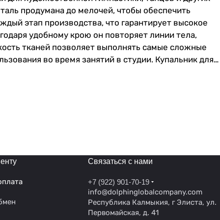
еталь продумана до мелочей, чтобы обеспечить
ждый этап производства, что гарантирует высокое
агодаря удобному крою он повторяет линии тела,
гкость тканей позволяет выполнять самые сложные
ьзования во время занятий в студии. Купальник для
рофессионально, так и на любительском уровне.
ют натирание кожи, а хорошо проработанные детали
ности – будь то тренировки по художественной
положительных эмоций вашей дочке благодаря
тесняет движения и поддерживает хорошее
ое изделие специально разработанное для
ой элегантности.
енту
Связаться с нами
оплата
+7 (922) 901-70-19
info@dolphinglobalcompany.com
бмен
Республика Калмыкия, г Элиста, ул.
Первомайская, д. 41