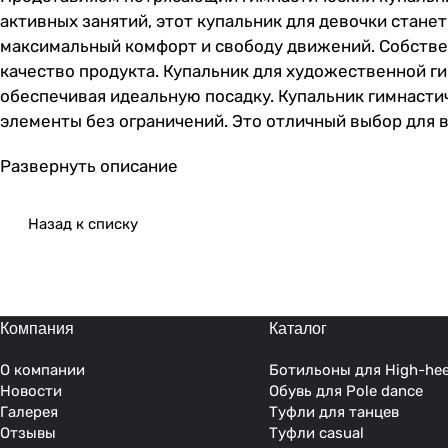
активных занятий, этот купальник для девочки стане
максимальный комфорт и свободу движений. Собстве
качество продукта. Купальник для художественной ги
обеспечивая идеальную посадку. Купальник гимнаст
элементы без ограничений. Это отличный выбор для в
гимнастики дарит не только комфорт, но и увереннос
Развернуть описание
Подходит как для начинающих гимнасток, так и для 
улучшают общую ситуацию с износостойкостью издели
гимнастике или занятия по различным видам танцев.
Назад к списку
прекрасной эргономике. Разработчики учли все потр
самочувствие на протяжении всех занятий. Купальни
высокоинтенсивных физических тренировок. Купальни
Компания
Каталог
О компании
Ботильоны для High-hee
Новости
Обувь для Pole dance
Галерея
Туфли для танцев
Отзывы
Туфли casual