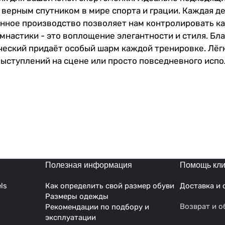
т верным спутником в мире спорта и грации. Каждая д
нное производство позволяет нам контролировать ка
мнастики - это воплощение элегантности и стиля. Бл
ический придаёт особый шарм каждой тренировке. Лё
ыступлений на сцене или просто повседневного испол
ть в каждом движении. В нём удобно заниматься как п
более опытных спортсменок. Мягкие швы предотвраща
я. Купальник отлично подходит к любым видам актив
 Купальник для девочки безусловно принесёт массу 
ебности растущего организма – свободный крой не с
к гимнастический для девочки - стильное и практичн
к для танцев– воплощение стиля, грации и спортивн
Полезная информация
Помощь кли
ls
Как определить свой размер обуви
Доставка и 
Размеры одежды
Возврат и о
Рекомендации по подбору и
эксплуатации