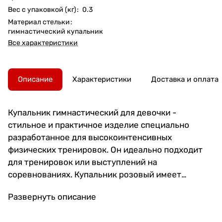
Вес с упаковкой (кг)
:
0.3
Материал стельки
:
гимнастический купальник
Все характеристики
Описание
Характеристики
Доставка и оплата
Купальник гимнастический для девочки -
стильное и практичное изделие специально
разработанное для высокоинтенсивных
физических тренировок. Он идеально подходит
для тренировок или выступлений на
соревнованиях. Купальник розовый имеет
уникальный дизайн, обеспечивающий комфорт и
Развернуть описание
свободу движений. Изготовлен из
высококачественных материалов, который