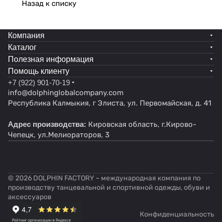
обеспечивает максимальное прилегание к телу,
Назад к списку
позволяя коже дышать и впитывать влагу.
Уникальный крой и яркие расцветки делают
Компания
купальник для танцев привлекательным и
Каталог
запоминающимся. Купальник гимнастический с
Полезная информация
юбкой - это не только практичная и
Помощь клиенту
функциональная вещь для занятий спортом, но и
+7 (922) 901-70-19
стильный аксессуар, которым можно выразить
info@dolphinglobalcompany.com
свою индивидуальность и стать звездой на поле
Республика Калмыкия, г Элиста, ул. Первомайская, д. 41
гимнастики. Купальник для танцев– воплощение
Адрес производства:
Кировская область, г.Кирово-
стиля, грации и спортивной элегантности.
Чепецк, ул.Мелиораторов, 3
© 2026 DOLPHIN FACTORY – международная компания по
производству танцевальной и спортивной одежды, обуви и
аксессуаров
Конфиденциальность