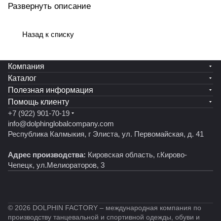
Развернуть описание
высококачественных материалов, который
обеспечивает максимальное прилегание к телу,
позволяя коже дышать и впитывать влагу.
Назад к списку
Уникальный крой и яркие расцветки делают
купальник для танцев привлекательным и
Компания
запоминающимся. Купальник гимнастический с
Каталог
юбкой - это не только практичная и функциональная
Полезная информация
вещь для занятий спортом, но и стильный
Помощь клиенту
аксессуар, которым можно выразить свою
+7 (922) 901-70-19
индивидуальность и стать звездой на поле
info@dolphinglobalcompany.com
гимнастики. Купальник для танцев– воплощение
Республика Калмыкия, г Элиста, ул. Первомайская, д. 41
стиля, грации и спортивной элегантности.
Адрес производства:
Кировская область, г.Кирово-
Чепецк, ул.Мелиораторов, 3
© 2026 DOLPHIN FACTORY – международная компания по
производству танцевальной и спортивной одежды, обуви и