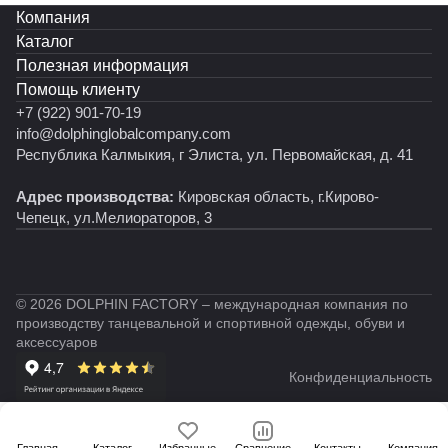
соревнований и просто для тренировок. Оно
Компания
подарит уверенность и поможет юной танцовщице
Каталог
блистать на сцене!
Полезная информация
Помощь клиенту
+7 (922) 901-70-19
info@dolphinglobalcompany.com
Республика Калмыкия, г Элиста, ул. Первомайская, д. 41
Адрес производства:
Кировская область, г.Кирово-
Чепецк, ул.Мелиораторов, 3
© 2026 DOLPHIN FACTORY – международная компания по
производству танцевальной и спортивной одежды, обуви и
аксессуаров
Конфиденциальность