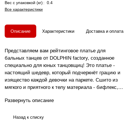
Вес с упаковкой (кг)
:
0.4
Все характеристики
Описание
Характеристики
Доставка и оплата
Представляем вам рейтинговое платье для
бальных танцев от DOLPHIN factory, созданное
специально для юных танцовщиц! Это платье -
настоящий шедевр, который подчеркнёт грацию и
изящество каждой девочки на паркете. Сшито из
мягкого и приятного к телу материала - бифлекс,
оно обеспечит комфорт и свободу движений во
Развернуть описание
время танца. Платье на молнии легко надевается и
снимается, а рукава 3/4 прекрасно сочетаются с
любым стилем танца. Это платье станет
Назад к списку
идеальным выбором для выступлений,