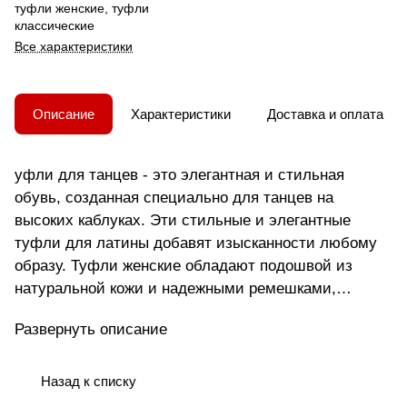
туфли женские, туфли
классические
Все характеристики
Описание
Характеристики
Доставка и оплата
уфли для танцев - это элегантная и стильная
обувь, созданная специально для танцев на
высоких каблуках. Эти стильные и элегантные
туфли для латины добавят изысканности любому
образу. Туфли женские обладают подошвой из
натуральной кожи и надежными ремешками,
которые обеспечивают комфорт и безопасность при
Развернуть описание
движении. Туфли для танцев подходят под
различные наряды, позволяя выглядеть стильно и
неповторимо на танцевальных мероприятиях.
Назад к списку
Кроме того, изящные детали и каблук создают