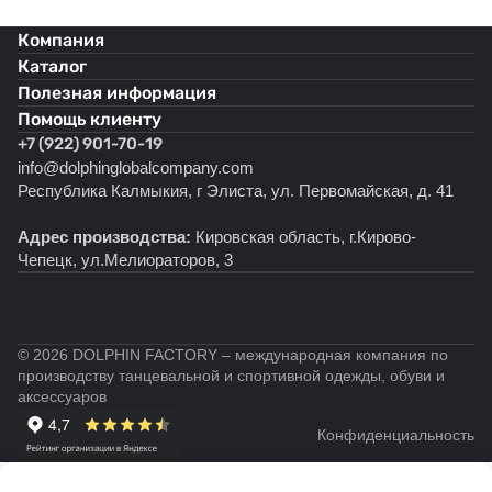
впечатление грации и изящества, подчеркивая
Компания
хореографические движения и делая танцовщицу
Каталог
поистине неповторимой. Позвольте своей
Полезная информация
маленькой танцовщице испытать превращение в
Помощь клиенту
настоящую принцессу на танцполе с этими белыми
+7 (922) 901-70-19
туфлями. Туфли сочетают в себе изящную форму,
info@dolphinglobalcompany.com
устойчивый каблук и удобную колодку, что
Республика Калмыкия, г Элиста, ул. Первомайская, д. 41
позволяет использовать туфли для танцев детские
Адрес производства:
Кировская область, г.Кирово-
для европейской программы.
Чепецк, ул.Мелиораторов, 3
© 2026 DOLPHIN FACTORY – международная компания по
производству танцевальной и спортивной одежды, обуви и
аксессуаров
Конфиденциальность