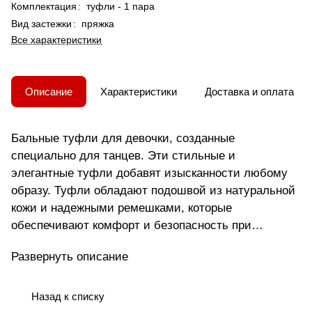
Комплектация
:
туфли - 1 пара
Вид застежки
:
пряжка
Все характеристики
Описание
Характеристики
Доставка и оплата
Бальные туфли для девочки, созданные
специально для танцев. Эти стильные и
элегантные туфли добавят изысканности любому
образу. Туфли обладают подошвой из натуральной
кожи и надежными ремешками, которые
обеспечивают комфорт и безопасность при
движении. Туфли белые подходят под различные
Развернуть описание
наряды, позволяя выглядеть стильно и
неповторимо на танцевальных мероприятиях.
Кроме того, изящные детали и каблук создают
Назад к списку