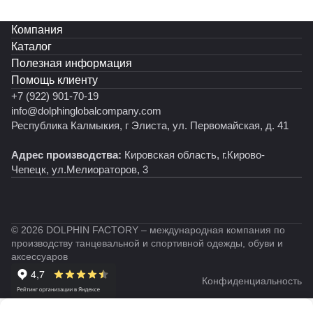
впечатление грации и изящества, подчеркивая
хореографические движения и делая танцовщицу
Компания
поистине неповторимой. Позвольте своей
Каталог
маленькой танцовщице испытать превращение в
Полезная информация
настоящую принцессу на танцполе с этими белыми
Помощь клиенту
туфлями. Туфли сочетают в себе изящную форму,
+7 (922) 901-70-19
устойчивый каблук и удобную колодку, что
info@dolphinglobalcompany.com
позволяет использовать туфли для танцев детские
Республика Калмыкия, г Элиста, ул. Первомайская, д. 41
для европейской программы. Рейтинговые туфли на
Адрес производства:
Кировская область, г.Кирово-
каблуке для подростков сочетаются с любым
Чепецк, ул.Мелиораторов, 3
нарядом гардероба .
© 2026 DOLPHIN FACTORY – международная компания по
производству танцевальной и спортивной одежды, обуви и
аксессуаров
Конфиденциальность