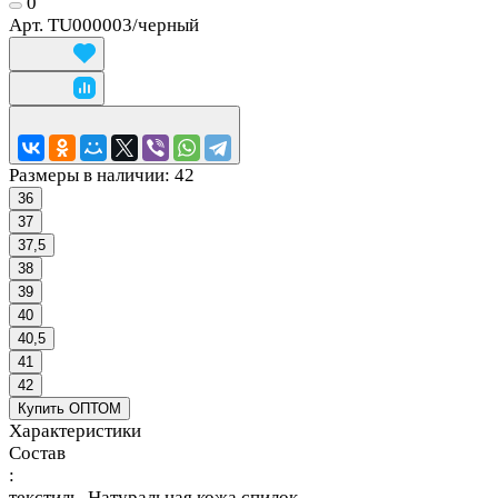
0
Арт.
TU000003/черный
Размеры в наличии:
42
36
37
37,5
38
39
40
40,5
41
42
Купить ОПТОМ
Характеристики
Состав
:
текстиль, Натуральная кожа спилок