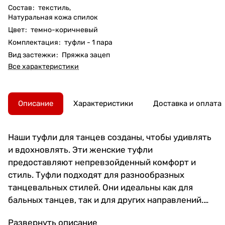
Состав
:
текстиль,
Натуральная кожа спилок
Цвет
:
темно-коричневый
Комплектация
:
туфли - 1 пара
Вид застежки
:
Пряжка зацеп
Все характеристики
Описание
Характеристики
Доставка и оплата
Наши туфли для танцев созданы, чтобы удивлять
и вдохновлять. Эти женские туфли
предоставляют непревзойденный комфорт и
стиль. Туфли подходят для разнообразных
танцевальных стилей. Они идеальны как для
бальных танцев, так и для других направлений.
Будь то латина или другой жанр, ваша
Развернуть описание
уверенность на паркете гарантирована. В них