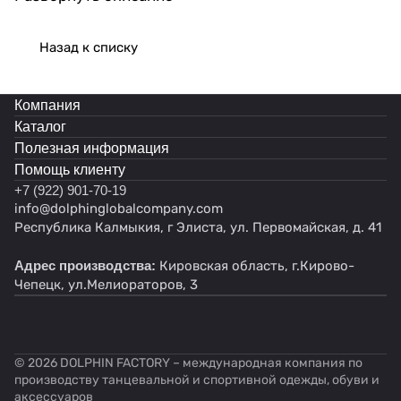
приятно танцевать как на тренировках, так и на
выступлениях. Женские бальные туфли сделаны с
Назад к списку
учетом каждого нюанса, что делает их отличным
выбором как для новичков, так и опытных
Компания
танцовщиц. Будьте уверены в наших туфлях -
Каталог
каждый шаг будет точным.
Полезная информация
Танцевальные туфли прекрасно дополнят ваш
Помощь клиенту
образ и позволят сосредоточиться только на
+7 (922) 901-70-19
движениях. Высокий стандарт качества
info@dolphinglobalcompany.com
подтвержден многими положительными
Республика Калмыкия, г Элиста, ул. Первомайская, д. 41
отзывами от наших клиентов.
Адрес производства:
Кировская область, г.Кирово-
Собственное производство позволяет нам
Чепецк, ул.Мелиораторов, 3
контролировать каждую деталь процесса
изготовления обуви для танцев. Туфли женские
обладают подошвой из натуральной кожи и
надежными ремешками, которые обеспечивают
© 2026 DOLPHIN FACTORY – международная компания по
комфорт и безопасность при движении. Это
производству танцевальной и спортивной одежды, обуви и
аксессуаров