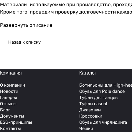
Материалы, используемые при производстве, проходят
Кроме того, проводим проверку долговечности каждой 
будет выглядеть элегантно и соблазнительно. Хилсы
Развернуть описание
танцоров. Благодаря продуманной конструкции эти ж
самых сложных па. Неважно, какой стиль вы предпочи
через движения. High heels подходят не только для 
Назад к списку
нотку шика любому наряду. Ваши ноги будут выглядет
почувствовать себя звездой сцены. Туфли укрепляют
скольжение на гладких поверхностях, что особенно
каждой партии репетиции или соревнования.
Компания
Каталог
О компании
Ботильоны для High-hee
Новости
Обувь для Pole dance
Галерея
Туфли для танцев
Отзывы
Туфли casual
Блог
Джазовки
Документы
Кроссовки
ESG-принципы
Обувь для чирлидинга
Контакты
Чешки