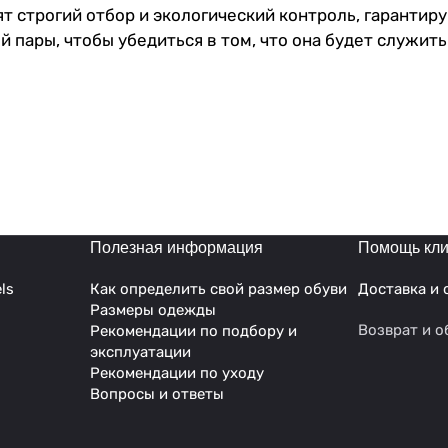
 строгий отбор и экологический контроль, гарантиру
пары, чтобы убедиться в том, что она будет служить 
 специально разработаны, чтобы удовлетворить потре
енские туфли легко адаптируются к любой форме стоп
таете – будь то латина или контемпорари – хилсы дл
обучения, но и для концертных выступлений. Они подч
ь безупречно благодаря утончённому дизайну туфель h
 осанку, способствуя правильному распределению ве
 важно при активном ритме современной хореографии
Полезная информация
Помощь кли
ls
Как определить свой размер обуви
Доставка и 
Размеры одежды
Возврат и о
Рекомендации по подбору и
эксплуатации
Рекомендации по уходу
Вопросы и ответы