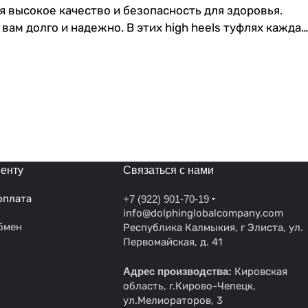
я высокое качество и безопасность для здоровья.
вам долго и надежно. В этих high heels туфлях каждая
бности как начинающих, так и профессиональных
ы, обеспечивая стабильность и безопасность при
я танцев позволят вам выразить свою уникальность
еркнут грацию и плавность ваших движений, добавляя
igh heels. Каждый шаг в этих хилсах позволит вам
са тела. Специальная подошва предотвращает
. Женские хилсы становятся настоящими спутницами
енту
Связаться с нами
оплата
+7 (922) 901-70-19
info@dolphinglobalcompany.com
бмен
Республика Калмыкия, г Элиста, ул.
Первомайская, д. 41
Адрес производства:
Кировская
область, г.Кирово-Чепецк,
ул.Мелиораторов, 3