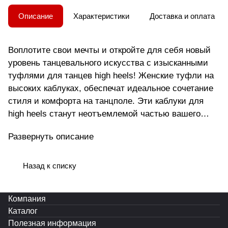
Описание
Характеристики
Доставка и оплата
Воплотите свои мечты и откройте для себя новый
уровень танцевального искусства с изысканными
туфлями для танцев high heels! Женские туфли на
высоких каблуках, обеспечат идеальное сочетание
стиля и комфорта на танцполе. Эти каблуки для
high heels станут неотъемлемой частью вашего
вечернего образа и помогут вам чувствовать себя
Развернуть описание
уверенно в каждом движении. Выполненные из
качественных материалов, туфли хай хиллс
подарят вам непревзойденное удобство даже при
Назад к списку
длительных тренировках. Прочные и устойчивые
каблуки надежно поддержат ваши ноги, позволяя
Компания
фокусироваться на исполнении танца. Материалы,
Каталог
используемые при производстве, проходят строгий
Полезная информация